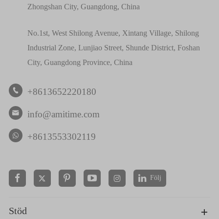
Zhongshan City, Guangdong, China
No.1st, West Shilong Avenue, Xintang Village, Shilong
Industrial Zone, Lunjiao Street, Shunde District, Foshan
City, Guangdong Province, China
+8613652220180

info@amitime.com

+8613553302119
Följ


Stöd