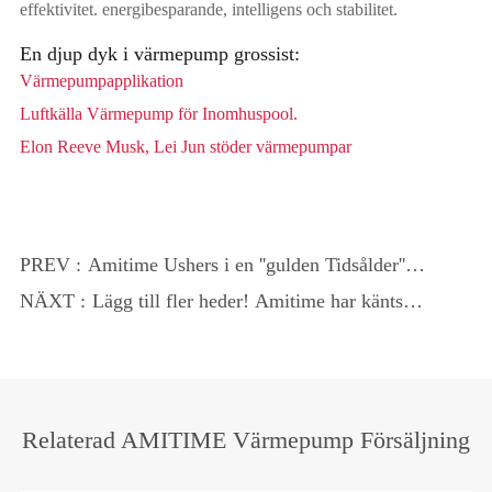
effektivitet. energibesparande, intelligens och stabilitet.
En djup dyk i värmepump grossist:
Värmepumpapplikation
Luftkälla Värmepump för Inomhuspool.
Elon Reeve Musk, Lei Jun stöder värmepumpar
PREV :
Amitime Ushers i en ''gulden Tidsålder''
och hjälper till att främja global grön och
NÄXT :
Lägg till fler heder! Amitime har känts
koldioxidutveckling!
igen av "provinciella Enterprise
Technology Center".
Relaterad AMITIME Värmepump Försäljning