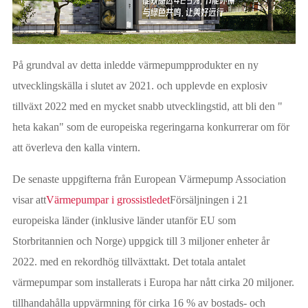
På grundval av detta inledde värmepumpprodukter en ny
utvecklingskälla i slutet av 2021. och upplevde en explosiv
tillväxt 2022 med en mycket snabb utvecklingstid, att bli den "
heta kakan" som de europeiska regeringarna konkurrerar om för
att överleva den kalla vintern.
De senaste uppgifterna från European Värmepump Association
visar att
Värmepumpar i grossistledet
Försäljningen i 21
europeiska länder (inklusive länder utanför EU som
Storbritannien och Norge) uppgick till 3 miljoner enheter år
2022. med en rekordhög tillväxttakt. Det totala antalet
värmepumpar som installerats i Europa har nått cirka 20 miljoner.
tillhandahålla uppvärmning för cirka 16 % av bostads- och