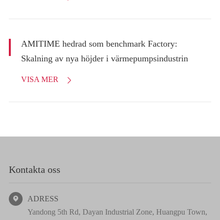
AMITIME hedrad som benchmark Factory:
Skalning av nya höjder i värmepumpsindustrin
VISA MER

Kontakta oss
ADRESS

Yandong 5th Rd, Dayan Industrial Zone, Huangpu Town,