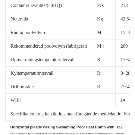
Container kvantitet(40HQ)
Pcs
213
Nettovikt
Kg
42,5/52
Rådlig poolvolym
M r
15–30
Rekommenderad poolvolym (fabrigerat)
M r
200
Uppvärmningstemperaturintervall
R
15~40 
Kyltemperaturintervall
R
8~28 sr
Driftområde
R
-7~43 r
WIFI
JA
Specifikationerna kan ändras utan föregående meddelande. För fak