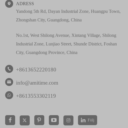
ADRESS

Yandong 5th Rd, Dayan Industrial Zone, Huangpu Town,
Zhongshan City, Guangdong, China
No.1st, West Shilong Avenue, Xintang Village, Shilong
Industrial Zone, Lunjiao Street, Shunde District, Foshan
City, Guangdong Province, China
+8613652220180

info@amitime.com

+8613553302119
Följ

