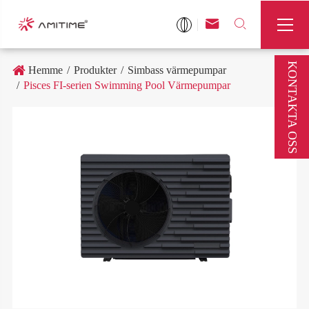



KONTAKTA OSS
Hemme
Produkter
Simbass värmepumpar
Pisces FI-serien Swimming Pool Värmepumpar