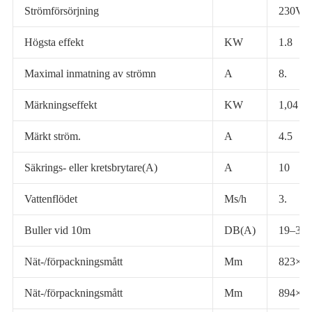
Strömförsörjning
230V/1
Högsta effekt
KW
1.8
Maximal inmatning av strömn
A
8.
Märkningseffekt
KW
1,04
Märkt ström.
A
4.5
Säkrings- eller kretsbrytare(A)
A
10
Vattenflödet
Ms/h
3.
Buller vid 10m
DB(A)
19–31
Nät-/förpackningsmått
Mm
823×3
Nät-/förpackningsmått
Mm
894×4