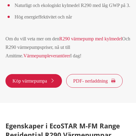
Naturligt och ekologiskt kylmedel R290 med låg GWP på 3.
Hög energieffektivitet och når
Om du vill veta mer om den
R290 värmepump med kylmedel
Och
R290 värmepumpspriser, nå ut till
Amitime.
Värmepumpleverantörer
I dag!
Köp värmepumpa

PDF- nerladdning

Egenskaper i EcoSTAR M-FM Range
Residential R290 Värmepumpar