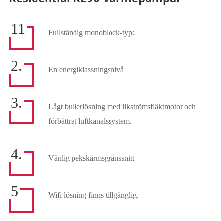
11
Fullständig monoblock-typ:
2.
En energiklassningsnivå
3.
Lågt bullerlösning med likströmsfläktmotor och
förbättrat luftkanalssystem.
4.
Vänlig pekskärmsgränssnitt
5
Wifi lösning finns tillgänglig.