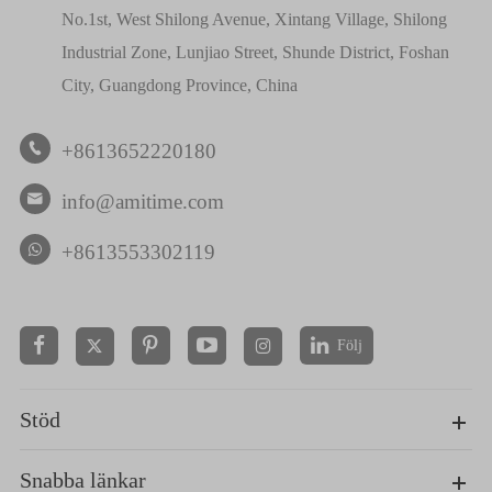
No.1st, West Shilong Avenue, Xintang Village, Shilong
Industrial Zone, Lunjiao Street, Shunde District, Foshan
City, Guangdong Province, China
+8613652220180

info@amitime.com

+8613553302119
Följ


Stöd
Snabba länkar