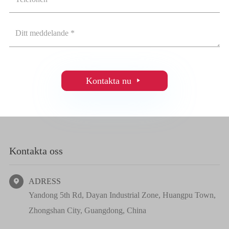
Kontakta nu

Kontakta oss
ADRESS

Yandong 5th Rd, Dayan Industrial Zone, Huangpu Town,
Zhongshan City, Guangdong, China