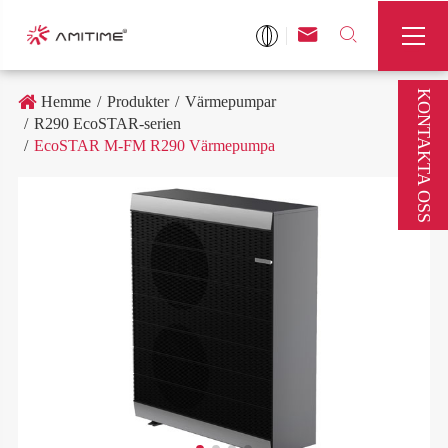



KONTAKTA OSS
Hemme
Produkter
Värmepumpar
R290 EcoSTAR-serien
EcoSTAR M-FM R290 Värmepumpa