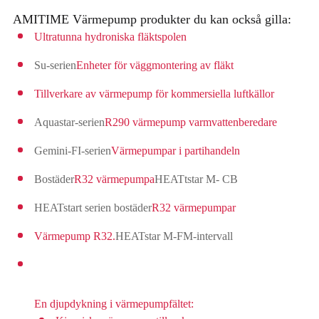
AMITIME Värmepump produkter du kan också gilla:
Ultratunna hydroniska fläktspolen
Su-serien
Enheter för väggmontering av fläkt
Tillverkare av värmepump för kommersiella luftkällor
Aquastar-serien
R290 värmepump varmvattenberedare
Gemini-FI-serien
Värmepumpar i partihandeln
Bostäder
R32 värmepumpa
HEATtstar M- CB
HEATstart serien bostäder
R32 värmepumpar
Värmepump R32.
HEATstar M-FM-intervall
En djupdykning i värmepumpfältet: