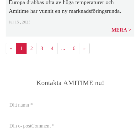
Europa drabbas ofta av höga temperaturer och
Amitime har vunnit en ny marknadsföringsrunda.
Jul 15 , 2025
MERA
«
1
2
3
4
...
6
»
Kontakta AMITIME nu!