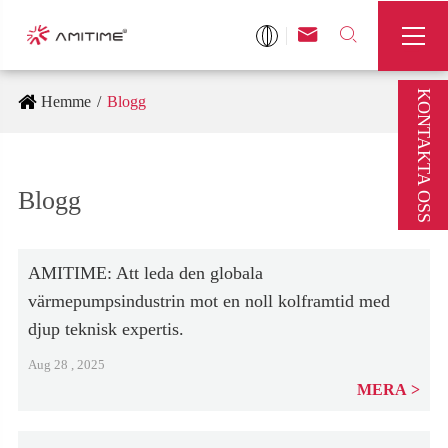



KONTAKTA OSS
Hemme
Blogg
Blogg
AMITIME: Att leda den globala
värmepumpsindustrin mot en noll kolframtid med
djup teknisk expertis.
Aug 28 , 2025
MERA