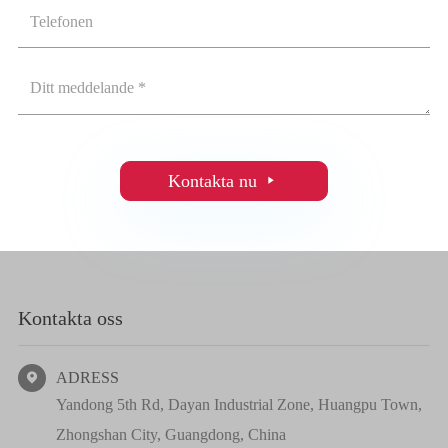
Kontakta nu

Kontakta oss
ADRESS

Yandong 5th Rd, Dayan Industrial Zone, Huangpu Town,
Zhongshan City, Guangdong, China