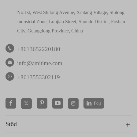
No.1st, West Shilong Avenue, Xintang Village, Shilong
Industrial Zone, Lunjiao Street, Shunde District, Foshan
City, Guangdong Province, China
+8613652220180

info@amitime.com

+8613553302119
Följ


Stöd