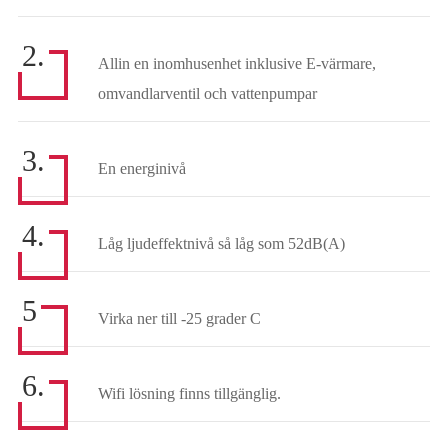
2.
Allin en inomhusenhet inklusive E-värmare,
omvandlarventil och vattenpumpar
3.
En energinivå
4.
Låg ljudeffektnivå så låg som 52dB(A)
5
Virka ner till -25 grader C
6.
Wifi lösning finns tillgänglig.