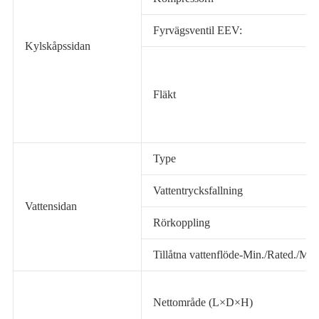
Fyrvägsventil EEV:
Kylskåpssidan
Fläkt
Type
Vattentrycksfallning
Vattensidan
Rörkoppling
Tillåtna vattenflöde-Min./Rated./Max
Nettområde (L×D×H)