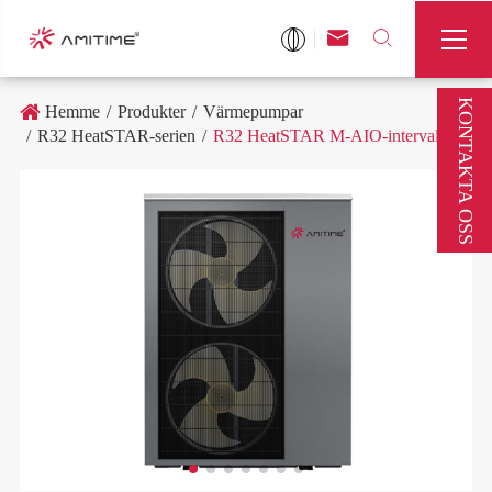



KONTAKTA OSS
Hemme
Produkter
Värmepumpar
R32 HeatSTAR-serien
R32 HeatSTAR M-AIO-intervall