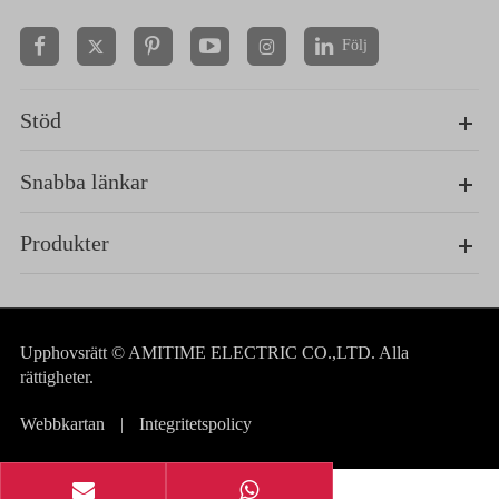
Följ


Stöd
Snabba länkar
Produkter
Upphovsrätt ©
AMITIME ELECTRIC CO.,LTD.
Alla
rättigheter.
Webbkartan
|
Integritetspolicy