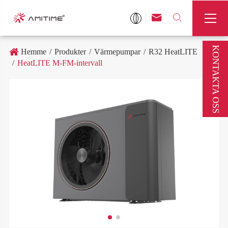



KONTAKTA OSS
Hemme
Produkter
Värmepumpar
R32 HeatLITE
HeatLITE M-FM-intervall