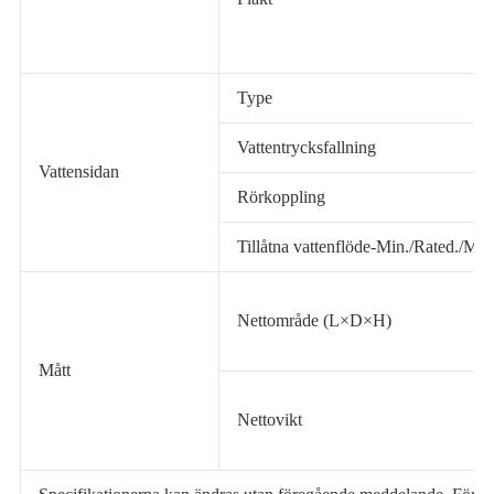
Type
Vattentrycksfallning
Vattensidan
Rörkoppling
Tillåtna vattenflöde-Min./Rated./Max
Nettområde (L×D×H)
Mått
Nettovikt