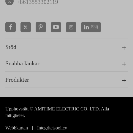
+8613553302119
Följ


Stöd
Snabba länkar
Produkter
Upphovsrätt ©
AMITIME ELECTRIC CO.,LTD.
Alla
rättigheter.
Webbkartan
|
Integritetspolicy