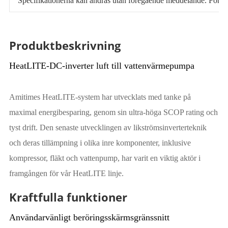
Specifikationerna kan ändras utan föregående meddelande. För fak
Produktbeskrivning
HeatLITE-DC-inverter luft till vattenvärmepumpa
Amitimes HeatLITE-system har utvecklats med tanke på
maximal energibesparing, genom sin ultra-höga SCOP rating och
tyst drift. Den senaste utvecklingen av likströmsinverterteknik
och deras tillämpning i olika inre komponenter, inklusive
kompressor, fläkt och vattenpump, har varit en viktig aktör i
framgången för vår HeatLITE linje.
Kraftfulla funktioner
Användarvänligt beröringsskärmsgränssnitt