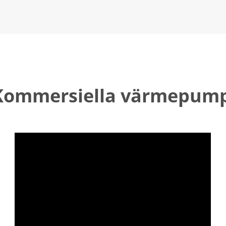
ommersiella värmepump