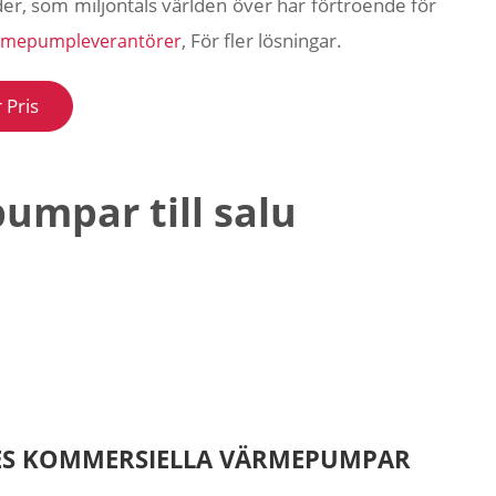
r, som miljontals världen över har förtroende för
, För fler lösningar.
rmepumpleverantörer
 Pris
mpar till salu
ES KOMMERSIELLA VÄRMEPUMPAR