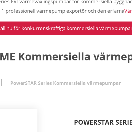
ries EVI-värmeväxlingspumpar för kommersiella byggnade
er 1 professionell värmepump exportör och den erfarna
Vä
äll nu för konkurrenskraftiga kommersiella värmepumpar
IME Kommersiella värmepu
PowerSTAR Series Kommersiella värmepumpar
POWERSTAR SERI