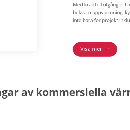
Med kraftfull utgång och 
bekväm uppvärmning, kylni
inte bara för projekt inklu
Visa mer

ngar av kommersiella v