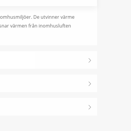
tomhusmiljöer. De utvinner värme
ägsnar värmen från inomhusluften


