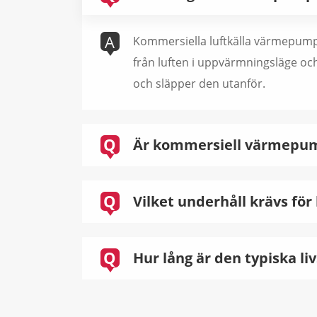
A
Kommersiella luftkälla värmepump
från luften i uppvärmningsläge oc
och släpper den utanför.
Q
Är kommersiell värmepump
Q
Vilket underhåll krävs f
Q
Hur lång är den typiska 