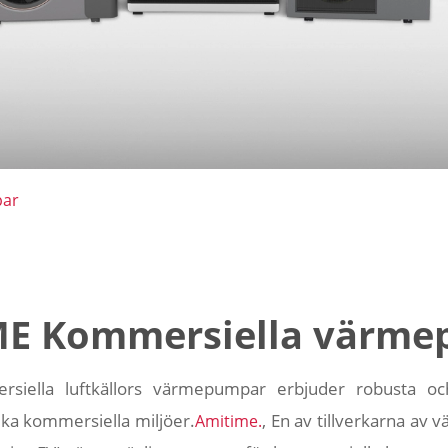
par
E Kommersiella värm
rsiella luftkällors värmepumpar erbjuder robusta och
ika kommersiella miljöer.
, En av tillverkarna av
Amitime.