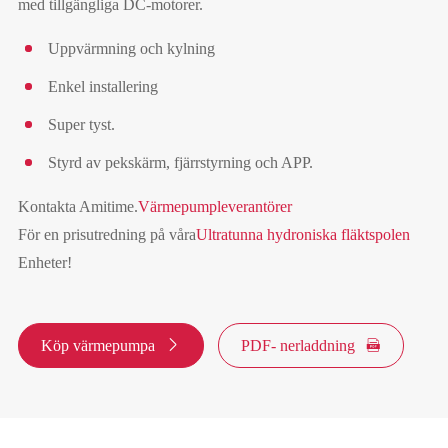
med tillgängliga DC-motorer.
Uppvärmning och kylning
Enkel installering
Super tyst.
Styrd av pekskärm, fjärrstyrning och APP.
Kontakta Amitime.
Värmepumpleverantörer
För en prisutredning på våra
Ultratunna hydroniska fläktspolen
Enheter!
Köp värmepumpa

PDF- nerladdning
