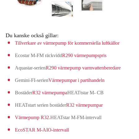
Du kanske också gillar:
Tillverkare av värmepump för kommersiella luftkällor
Ecostar M-FM räckvidd
R290 värmepumpspris
Aquastar-serien
R290 värmepump varmvattenberedare
Gemini-FI-serien
Värmepumpar i partihandeln
Bostäder
R32 värmepumpa
HEATtstar M- CB
HEATstart serien bostäder
R32 värmepumpar
Värmepump R32.
HEATstar M-FM-intervall
EcoSTAR M-AIO-intervall