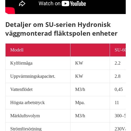
Detaljer om SU-serien Hydronisk
väggmonterad fläktspolen enheter
Modell
SU-600
Kylförmåga
KW
2.2
Uppvärmningskapacitet.
KW
2.8
Vattenflödet
M3/h
0,45
Högsta arbetstryck
Mpa.
11
Märkluftsvolym
M3/h
300–500
Strömförsörjning
230V/1 