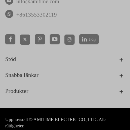
info@amitime.com

+8613553302119
Följ


Stöd
Snabba länkar
Produkter
Upphovsrätt ©
AMITIME ELECTRIC CO.,LTD.
Alla
rättigheter.