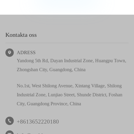
Kontakta oss
ADRESS

Yandong 5th Rd, Dayan Industrial Zone, Huangpu Town,
Zhongshan City, Guangdong, China
No.1st, West Shilong Avenue, Xintang Village, Shilong
Industrial Zone, Lunjiao Street, Shunde District, Foshan
City, Guangdong Province, China
+8613652220180
