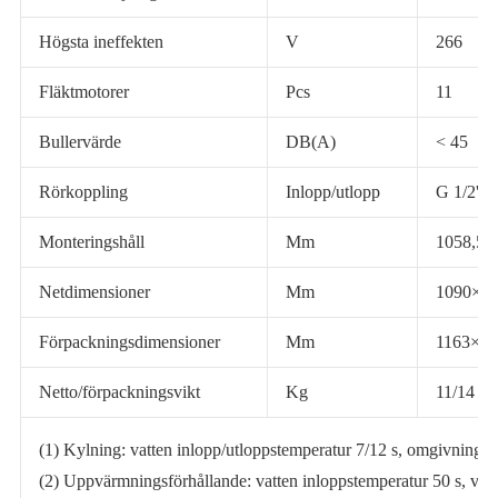
Högsta ineffekten
V
266
Fläktmotorer
Pcs
11
Bullervärde
DB(A)
< 45
Rörkoppling
Inlopp/utlopp
G 1/2'
Monteringshåll
Mm
1058,5×
Netdimensioner
Mm
1090×1
Förpackningsdimensioner
Mm
1163×5
Netto/förpackningsvikt
Kg
11/14
(1) Kylning: vatten inlopp/utloppstemperatur 7/12 s, omgivningst
(2) Uppvärmningsförhållande: vatten inloppstemperatur 50 s, vat