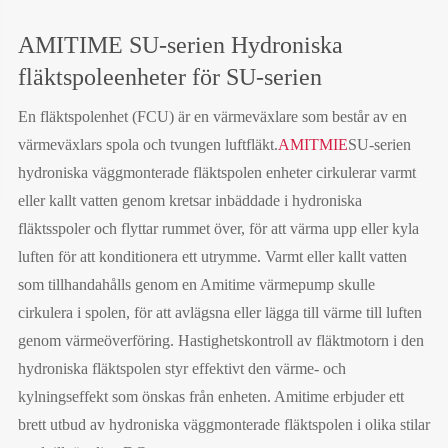
AMITIME SU-serien Hydroniska
fläktspoleenheter för SU-serien
En fläktspolenhet (FCU) är en värmeväxlare som består av en
värmeväxlars spola och tvungen luftfläkt.
AMITMIE
SU-serien
hydroniska väggmonterade fläktspolen enheter cirkulerar varmt
eller kallt vatten genom kretsar inbäddade i hydroniska
fläktsspoler och flyttar rummet över, för att värma upp eller kyla
luften för att konditionera ett utrymme. Varmt eller kallt vatten
som tillhandahålls genom en Amitime värmepump skulle
cirkulera i spolen, för att avlägsna eller lägga till värme till luften
genom värmeöverföring. Hastighetskontroll av fläktmotorn i den
hydroniska fläktspolen styr effektivt den värme- och
kylningseffekt som önskas från enheten. Amitime erbjuder ett
brett utbud av hydroniska väggmonterade fläktspolen i olika stilar