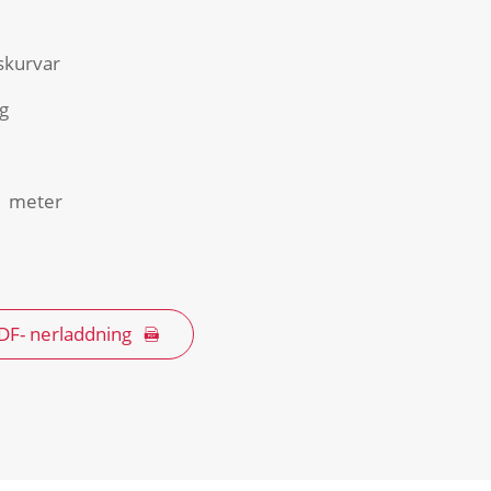
skurvar
g
,1 meter
DF- nerladdning
