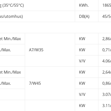
g (35°C/55°C)
KWh.
1865
hus/utomhus)
DB(A)
45/5
t Min./Max
KW
2,86
./Max.
A7/W35
KW
0,71
V/V
4.06
t Min./Max
KW
2,64
./Max.
7/W45
KW
0,86
V/V
3.07
KW
3.11