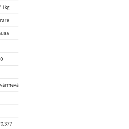
/ 1kg
R32 / 1,6kg
R32/1,8kg
rare
Roterare
Roterare
huaa
Sanhuaa
Sanhuaa
11
11
00
3150
3150
44
44
tvärmeväxlare
233
233
G1"
G1"
/0,377
0,30/0,43/0,56
0,40/0,57/0,75