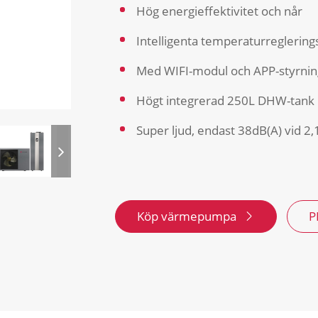
Hög energieffektivitet och når
Intelligenta temperaturreglering
Med WIFI-modul och APP-styrnin
Högt integrerad 250L DHW-tank
Super ljud, endast 38dB(A) vid 2
Köp värmepumpa
P
