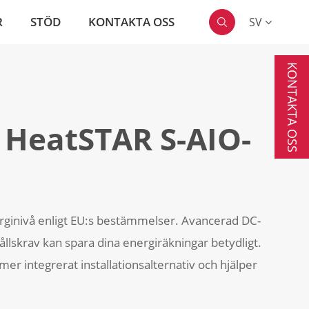
R
STÖD
KONTAKTA OSS
SV

KONTAKTA OSS
 HeatSTAR S-AIO-
erginivå enligt EU:s bestämmelser. Avancerad DC-
llskrav kan spara dina energiräkningar betydligt.
r integrerat installationsalternativ och hjälper