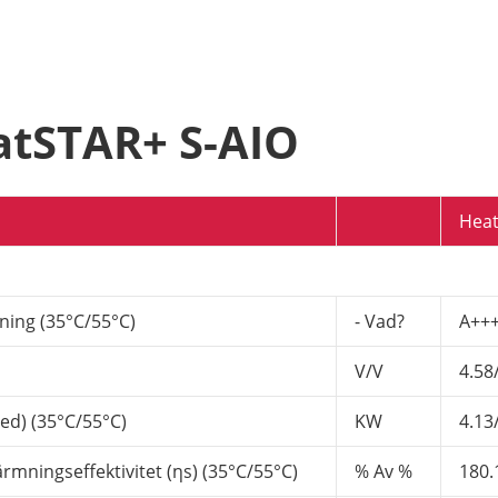
atSTAR+ S-AIO
Heat
ning (35°C/55°C)
- Vad?
A++
V/V
4.58
ed) (35°C/55°C)
KW
4.13
ningseffektivitet (ηs) (35°C/55°C)
% Av %
180.