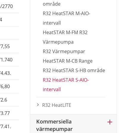
område
/2770
2864/3720
3944/4345
R32 HeatSTAR M-AIO-
4
46/54
46/54
intervall
HeatSTAR M-FM R32
Värmepumpa
/7,55
3,52/9.22
4.49/11.7
R32 Värmepumpar
/1.740
0,81/2,4
0,99/2.77
HeatSTAR M-CB Range
R32 HeatSTAR S-HB område
/4.43.
4.31/4.59.
4.22/4.64.
R32 HeatSTAR S-AIO-
/6,80
3.16/8.68.
3,85/11.3
intervall
/2.6
1.01/2.6
1.24/3.35.
R32 HeatLITE
/3.77
3.12/3.49.
3.12/3.47.
Kommersiella
/7.41.
4.30/9.49.
7, 0/ 9, 8
värmepumpar