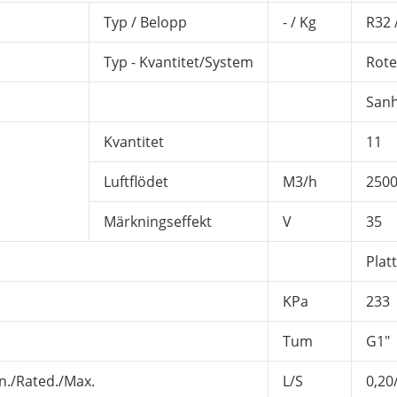
Typ / Belopp
- / Kg
R32 
Typ - Kvantitet/System
Rote
San
Kvantitet
11
Luftflödet
M3/h
250
Märkningseffekt
V
35
Plat
KPa
233
Tum
G1"
in./Rated./Max.
L/S
0,20