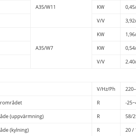
A35/W11
KW
0,45
V/V
3,92
KW
1,96
A35/W7
KW
0,54
V/V
2.40
V/Hz/Ph
220–
urområdet
R
-25~
åde (uppvärmning)
R
58/2
de (kylning)
R
20 /