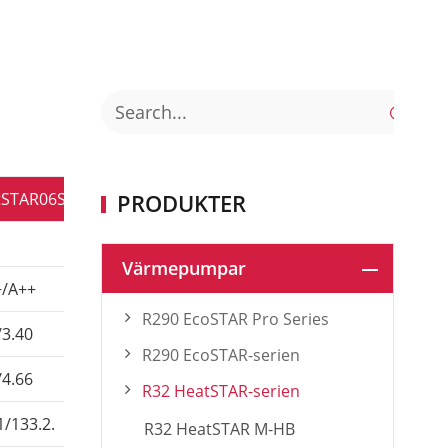

STAR06S-AIO
PRODUKTER
HeatSTAR09S-AIO
HeatSTAR12S-AIO
Värmepumpar
+/A++
A+++/A++
A+++/A++
R290 EcoSTAR Pro Series
/3.40
4.61/3.32
4.60/3.36.
R290 EcoSTAR-serien
/4.66
6.39/5.97
8,79/7,07
R32 HeatSTAR-serien
1/133.2.
181.3/129,6
181.2/131.5
R32 HeatSTAR M-HB