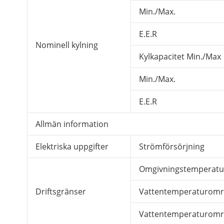
Min./Max.
E.E.R
Nominell kylning
Kylkapacitet Min./Max
Min./Max.
E.E.R
Allmän information
Elektriska uppgifter
Strömförsörjning
Omgivningstemperat
Driftsgränser
Vattentemperaturomr
Vattentemperaturområ