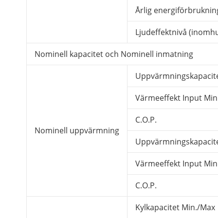
Årlig energiförbruknin
Ljudeffektnivå (inom
Nominell kapacitet och Nominell inmatning
Uppvärmningskapacite
Värmeeffekt Input Min
C.O.P.
Nominell uppvärmning
Uppvärmningskapacite
Värmeeffekt Input Min
C.O.P.
Kylkapacitet Min./Max