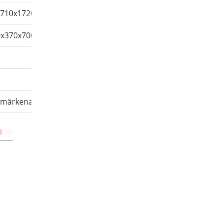
x710x1720
600x710x1720
600x710x1720
0x370x700
1165x370x845
1165x370x845
15
15
699
755
ermärkena på enheten.