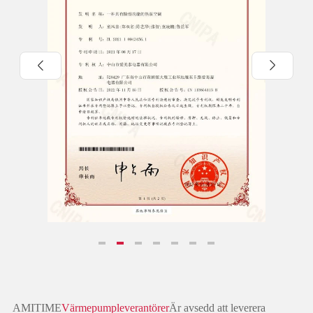


AMITIME
Värmepumpleverantörer
Är avsedd att leverera