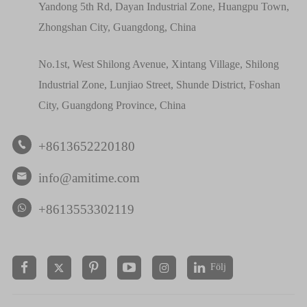
Yandong 5th Rd, Dayan Industrial Zone, Huangpu Town,
Zhongshan City, Guangdong, China
No.1st, West Shilong Avenue, Xintang Village, Shilong
Industrial Zone, Lunjiao Street, Shunde District, Foshan
City, Guangdong Province, China
+8613652220180

info@amitime.com

+8613553302119
Följ

