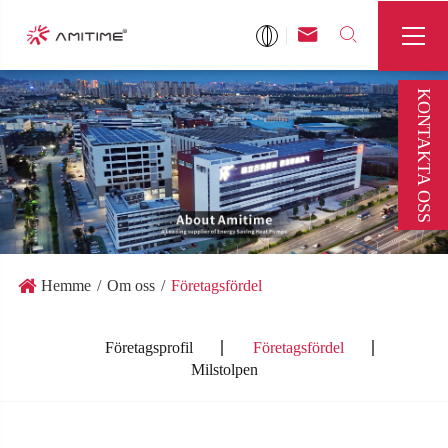



KONTAKTA OSS
Hemme
Om oss
Företagsfördel
Företagsprofil
Företagsfördel
Milstolpen