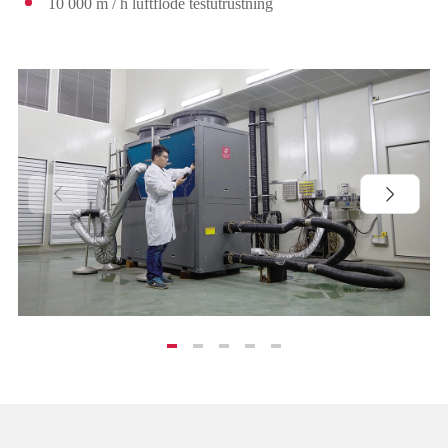
10 000 m / h luftflöde testutrustning

