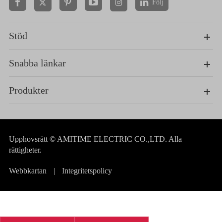
Följ


Stöd
Snabba länkar
Produkter
Upphovsrätt ©
AMITIME ELECTRIC CO.,LTD.
Alla
rättigheter.
Webbkartan
|
Integritetspolicy