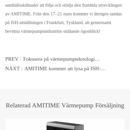
samhällsskillnader att följa och stödja den framtida utvecklingen
av AMITIME. Från den 17–21 mars kommer vi återigen samlas
på ISH-utställningen i Frankfurt, Tyskland, att gemensamt
bevittna värmepumpsindustrins strålande ögonblick!
PREV :
Fokusera på värmepumpteknologi
innovation! Amitime inbjuder dig att delta
NÄXT :
AMITIME kommer att lysa på ISH-
i 2025 ISH China Heating Exhibition!
utställningen i Tyskland med sin
innovativa värmeteknik.
Relaterad AMITIME Värmepump Försäljning