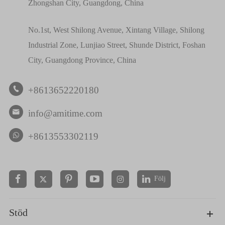
Zhongshan City, Guangdong, China
No.1st, West Shilong Avenue, Xintang Village, Shilong
Industrial Zone, Lunjiao Street, Shunde District, Foshan
City, Guangdong Province, China
+8613652220180

info@amitime.com

+8613553302119
Följ


Stöd