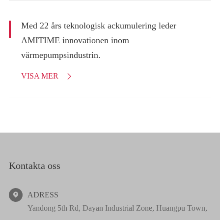
Med 22 års teknologisk ackumulering leder
AMITIME innovationen inom
värmepumpsindustrin.
VISA MER

Kontakta oss
ADRESS

Yandong 5th Rd, Dayan Industrial Zone, Huangpu Town,