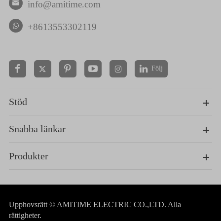
info@amitime.com

+8613553302119
Följ


Stöd
Snabba länkar
Produkter
Upphovsrätt ©
AMITIME ELECTRIC CO.,LTD.
Alla
rättigheter.