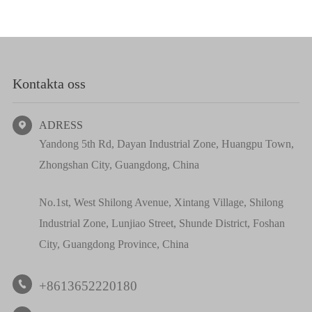
Kontakta oss
ADRESS

Yandong 5th Rd, Dayan Industrial Zone, Huangpu Town,
Zhongshan City, Guangdong, China
No.1st, West Shilong Avenue, Xintang Village, Shilong
Industrial Zone, Lunjiao Street, Shunde District, Foshan
City, Guangdong Province, China
+8613652220180
