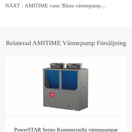
värmepumpstjänster på Langao läns
NÄXT :
AMITIME vann 'Bästa värmepump
folksjukhuset
application Award''
Relaterad AMITIME Värmepump Försäljning
PowerSTAR Series Kommersiella värmepumpar